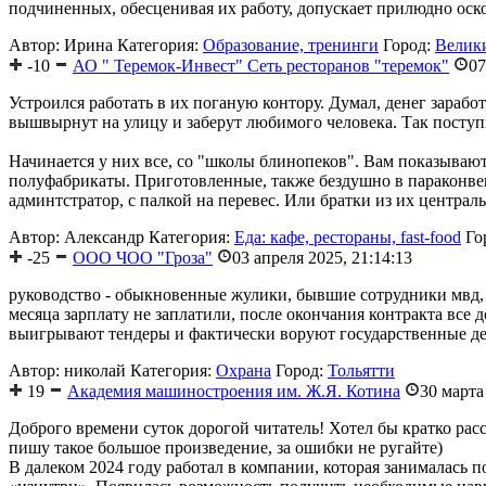
подчиненных, обесценивая их работу, допускает прилюдно оск
Автор: Ирина
Категория:
Образование, тренинги
Город:
Велик
-10
АО " Теремок-Инвест" Сеть ресторанов "теремок"
07
Устроился работать в их поганую контору. Думал, денег заработ
вышвырнут на улицу и заберут любимого человека. Так поступи
Начинается у них все, со "школы блинопеков". Вам показывают 
полуфабрикаты. Приготовленные, также бездушно в параконвекто
админтстратор, с палкой на перевес. Или братки из их централь
Автор: Александр
Категория:
Еда: кафе, рестораны, fast-food
Го
-25
ООО ЧОО "Гроза"
03 апреля 2025, 21:14:13
руководство - обыкновенные жулики, бывшие сотрудники мвд, з
месяца зарплату не заплатили, после окончания контракта все
выигрывают тендеры и фактически воруют государственные ден
Автор: николай
Категория:
Охрана
Город:
Тольятти
19
Академия машиностроения им. Ж.Я. Котина
30 марта
Доброго времени суток дорогой читатель! Хотел бы кратко ра
пишу такое большое произведение, за ошибки не ругайте)
В далеком 2024 году работал в компании, которая занималась п