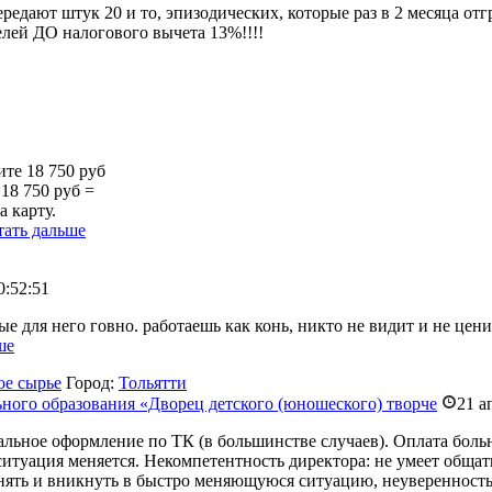
редают штук 20 и то, эпизодических, которые раз в 2 месяца 
елей ДО налогового вычета 13%!!!!
ите 18 750 руб
18 750 руб =
а карту.
тать дальше
0:52:51
ые для него говно. работаешь как конь, никто не видит и не цени
ше
ое сырье
Город:
Тольятти
ого образования «Дворец детского (юношеского) творче
21 а
льное оформление по ТК (в большинстве случаев). Оплата больн
ситуация меняется. Некомпетентность директора: не умеет обща
онять и вникнуть в быстро меняющуюся ситуацию, неуверенность 