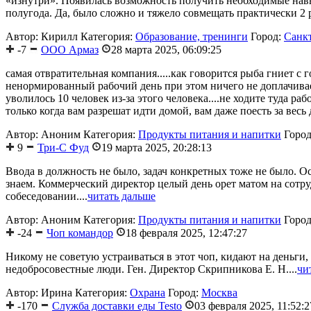
«изнутри». Появилась возможность получить необходимые нав
полугода. Да, было сложно и тяжело совмещать практически 2 
Автор: Кирилл
Категория:
Образование, тренинги
Город:
Санк
-7
ООО Армаз
28 марта 2025, 06:09:25
самая отвратительная компания.....как говорится рыба гниет с
ненормированный рабочий день при этом ничего не доплачивает
уволилось 10 человек из-за этого человека....не ходите туда р
только когда вам разрешат идти домой, вам даже поесть за весь д
Автор: Аноним
Категория:
Продукты питания и напитки
Горо
9
Три-С Фуд
19 марта 2025, 20:28:13
Ввода в должность не было, задач конкретных тоже не было. Ос
знаем. Коммерческий директор целый день орет матом на сотру
cобеcедовании....
читать дальше
Автор: Аноним
Категория:
Продукты питания и напитки
Горо
-24
Чоп командор
18 февраля 2025, 12:47:27
Никому не советую устраиваться в этот чоп, кидают на деньги
недобросовестные люди. Ген. Директор Скрипникова Е. Н....
чи
Автор: Ирина
Категория:
Охрана
Город:
Москва
-170
Служба доставки еды Testo
03 февраля 2025, 11:52:2