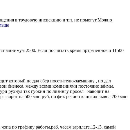
щения в трудовую инспекцию и т.п. не помогут.Можно
альше
атят минимум 2500. Если посчитать время пртраченное и 11500
едит который не дал сбер посетителю-заемщику , но дал
в свои бизнеса. между всеми компаниями постоянно займы.
ури рухнул так губкин по лизингу просел - наводит на
разворот на 500 млн руб, по фик регион капитал вывел 700 млн
чопа по графику работы,раб. часам,зарплате.12-13. самой