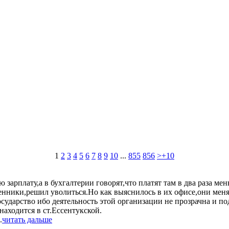
1
2
3
4
5
6
7
8
9
10
...
855
856
>+10
ю зарплату,а в бухгалтерии говорят,что платят там в два раза м
шенники,решил уволиться.Но как выяснилось в их офисе,они мен
осударство ибо деятельность этой организации не прозрачна и по
находится в ст.Ессентукской.
.
читать дальше