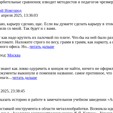
орбительные сравнения; изводит методистов и педагогов чрезме
ий Новгород
 апреля 2025, 13:36:03
аю, карьеру сделаю, щас. Если вы думаете сделать карьеру в этом
ли со мной. Так будет и с вами.
как надо крутить их палочкой по плите. Что-бы на ней было раз
мате. Наложите строго по весу, грамм в грамм, как наркоту, а 
ного офиса. Но...
читать дальше
род:
Москва
нают как ловко одурачить и концов не найти, ничего не оформля
 документы выкинули и поменяли название. самое противное, что
ьги....
читать дальше
 2025, 23:38:45
ссказать историю и работе в замечательном учебном заведении 
оставкой инструмента в области металлообработки. Возникла иде