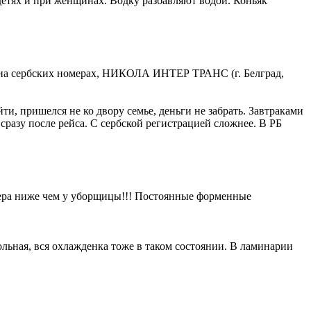
 детях и при женщинах. Водку разбавляют водой. Коньяк
 на сербских номерах, НИКОЛА ИНТЕР ТРАНС (г. Белград,
ти, пришелся не ко двору семье, деньги не забрать. Завтраками
 сразу после рейса. С сербской регистрацией сложнее. В РБ
лтера ниже чем у уборщицы!!! Постоянные форменные
больная, вся охлажденка тоже в таком состоянии. В ламинарии