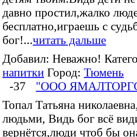
давно простил,жалко люде
бесплатно,играешь с судь
бог!...
читать дальше
Добавил: Неважно!
Катег
напитки
Город:
Тюмень
-37
"ООО ЯМАЛТОРГ
Топал Татьяна николаевна,
людьми, Видь бог всё види
вернётся,люди чтоб бы она