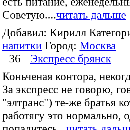
есть питание, еженедельны
Советую....
читать дальше
Добавил: Кирилл
Категор
напитки
Город:
Москва
36
Экспресс брянск
Коньченая контора, некогд
За экспресс не говорю, г
"элтранс") те-же братья к
работягу это нормально, 
попадитесь...
читать даль