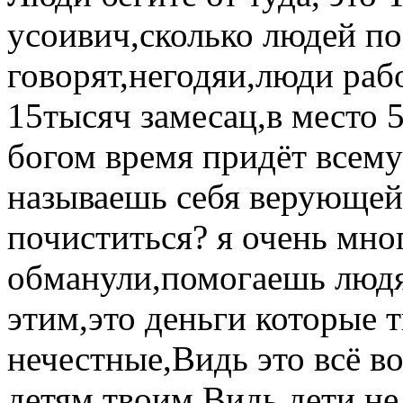
усоивич,сколько людей по
говорят,негодяи,люди раб
15тысяч замесац,в место 5
богом время придёт всему
называешь себя верующей?
почиститься? я очень мно
обманули,помогаешь людя
этим,это деньги которые 
нечестные,Видь это всё во
детям твоим.Видь дети не