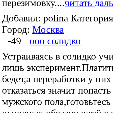
перезимовку....
читать дал
Добавил: polina
Категори
Город:
Москва
-49
ооо солидко
Устраиваясь в солидко учи
лишь эксперимент.Платить
бедет,а переработки у ни
отказаться значит попаст
мужского пола,готовьтесь
основных обязаннастей с 