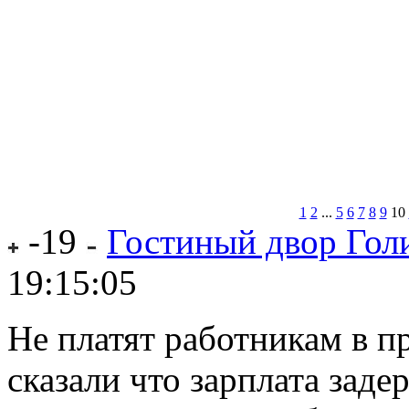
1
2
...
5
6
7
8
9
10
-19
Гостиный двор Го
19:15:05
Не платят работникам в п
сказали что зарплата заде