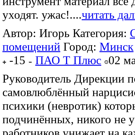
инструмент материал всё 
уходят. ужас!....
читать да
Автор: Игорь
Категория:
помещений
Город:
Минск
-15
ПАО Т Плюс
02 ма
Руководитель Дирекции п
самовлюблённый нарцисис
психики (невротик) котор
подчинённых, никого не 
работников унижает на к