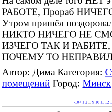
На самом деле того НЕТ 
РАБОТЕ, Прораб НИЧЕ
Утром пришёл поздоровалс
НИКТО НИЧЕГО НЕ СМО
ИЗЧЕГО ТАК И РАБИТЕ
ПОЧЕМУ ТО НЕПРАВИЛЬ
Автор: Дима
Категория:
С
помещений
Город:
Минск
-10<
1
2
...
9
10
11
12
1