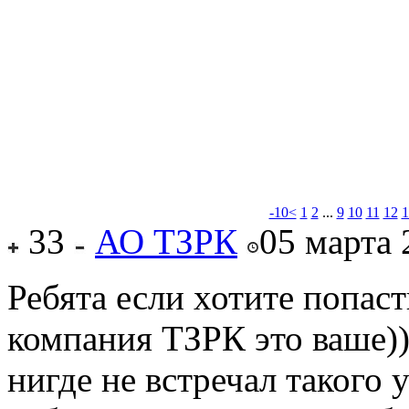
-10<
1
2
...
9
10
11
12
1
33
АО ТЗРК
05 марта 
Ребята если хотите попаст
компания ТЗРК это ваше))
нигде не встречал такого