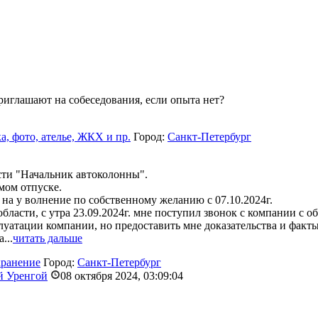
приглашают на собеседования, если опыта нет?
а, фото, ателье, ЖКХ и пр.
Город:
Санкт-Петербург
сти "Начальник автоколонны".
емом отпуске.
на у волнение по собственному желанию с 07.10.2024г.
области, с утра 23.09.2024г. мне поступил звонок с компании с о
луатации компании, но предоставить мне доказательства и факты
...
читать дальше
хранение
Город:
Санкт-Петербург
й Уренгой
08 октября 2024, 03:09:04