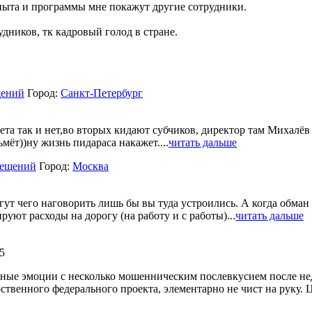
пыта и программы мне покажут другие сотрудники.
удников, тк кадровый голод в стране.
щений
Город:
Санкт-Петербург
та так и нет,во вторых кидают субчиков, директор там Михалёв 
мёт))ну жизнь пидараса накажет....
читать дальше
мещений
Город:
Москва
 чего наговорить лишь бы вы туда устроились. А когда обман ра
уют расходы на дорогу (на работу и с работы)...
читать дальше
45
ые эмоции с несколько мошенническим послевкусием после недо
рственного федерального проекта, элементарно не чист на руку. 