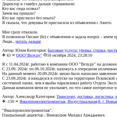
Директор и главбух дальше спрашивали:
Кто вас сюда позвал?
Зачем вы пришли?
Кто вас пригласил без опыта?
Я сказала, что девушка hr пригласила из объявления с Авито.
Мне сразу отказали.
Я позвонила Оксане (hr) с объявления и задала вопрос - зачем 
Люди...
читать дальше
Автор: Юлия
Категория:
Бытовые услуги: уборка, стирка, чистк
43
ООО"Везу.ру"
10 октября 2024, 23:28:10
Я с 11.04.2024г. работаю в компании ООО "Везу.ру" на должно
С 23.09. 2024г. по 06.10.2024г. нахожусь в очередном оплачива
На данный момент 20.09.2024г. мною было написано заявление 
С 23.09.2024г. я находился в отпуске на территории Псковской 
системной папке, чем я якобы парализовал работу Отдела Эксп
Данная компания меня не увольняет, но что самое интересное на
Автор: Александр
Категория:
Транспорт, доставка, логистика, 
-150
Ямалпромэлектромонтаж, Индустриальная,8. г. Новы
"Ямалпромэлектромонтаж".
Генеральный директор - Винокуров Михаил Аркадьевич.