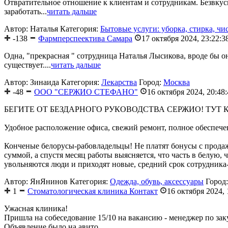
Отвратительное отношение к клиентам и сотрудникам. Безвкуси
заработать...
читать дальше
Автор: Наталья
Категория:
Бытовые услуги: уборка, стирка, чис
-138
Фармперспеектива Самара
17 октября 2024, 23:22:3
Одна, "прекрасная " сотрудница Наталья Лысикова, вроде бы он
существует....
читать дальше
Автор: Зинаида
Категория:
Лекарства
Город:
Москва
-48
ООО "СЕРЖИО СТЕФАНО"
16 октября 2024, 20:48
БЕГИТЕ ОТ БЕЗДАРНОГО РУКОВОДСТВА СЕРЖИО! ТУТ 
Удобное расположение офиса, свежий ремонт, полное обеспече
Конченые белорусы-рабовладельцы! Не платят бонусы с продаж
суммой, а спустя месяц работы выясняется, что часть в белую,
увольняются люди и приходят новые, средний срок сотрудника
Автор: ЯнЯнинов
Категория:
Одежда, обувь, аксессуары
Город
1
Стоматологическая клиника Контакт
16 октября 2024, 
Ужасная клиника!
Пришла на собеседование 15/10 на вакансию - менеджер по зак
Объявление было на авито.