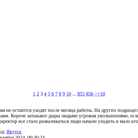
1
2
3
4
5
6
7
8
9
10
...
855
856
>+10
ам не остаются уходят после месяца работы. На других подразд
гами. Короче затыкают дыры людьми угрожая увольнениями, если
ректор все стало разваливаться люди начали уходить и мало кто
од:
Якутск
ктября 2024, 00:30:23