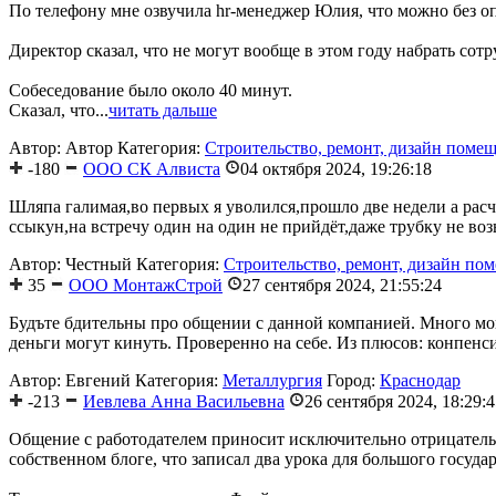
По телефону мне озвучила hr-менеджер Юлия, что можно без о
Директор сказал, что не могут вообще в этом году набрать сотр
Собеседование было около 40 минут.
Сказал, что...
читать дальше
Автор: Автор
Категория:
Строительство, ремонт, дизайн поме
-180
ООО СК Алвиста
04 октября 2024, 19:26:18
Шляпа галимая,во первых я уволился,прошло две недели а расче
ссыкун,на встречу один на один не прийдёт,даже трубку не возь
Автор: Честный
Категория:
Строительство, ремонт, дизайн по
35
ООО МонтажСтрой
27 сентября 2024, 21:55:24
Будъте бдительны про общении с данной компанией. Много могут
деньги могут кинуть. Проверенно на себе. Из плюсов: конпенсир
Автор: Евгений
Категория:
Металлургия
Город:
Краснодар
-213
Иевлева Анна Васильевна
26 сентября 2024, 18:29:
Общение с работодателем приносит исключительно отрицательн
собственном блоге, что записал два урока для большого госуда