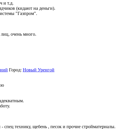
 и т.д.
дчиков (кидают на деньги).
истемы "Газпром".
лиц, очень много.
ений
Город:
Новый Уренгой
ию
адекватным.
боту.
- спец технику, щебень , песок и прочие стройматериалы.