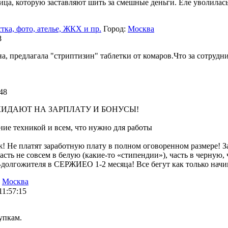
ца, которую заставляют шить за смешные деньги. Еле уволилась
тка, фото, ателье, ЖКХ и пр.
Город:
Москва
8
а, предлагала "стриптизин" таблетки от комаров.Что за сотрудни
:48
КИДАЮТ НА ЗАРПЛАТУ И БОНУСЫ!
ние техникой и всем, что нужно для работы
! Не платят заработную плату в полном оговоренном размере! 
 часть не совсем в белую (какие-то «стипендии»), часть в черну
-долгожителя в СЕРЖИЕО 1-2 месяца! Все бегут как только начи
:
Москва
11:57:15
упкам.