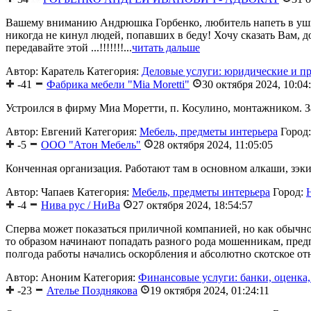
Вашему вниманию Андрюшка Горбенко, любитель напеть в уши о
никогда не кинул людей, попавших в беду! Хочу сказать Вам,
передавайте этой ...!!!!!!!...
читать дальше
Автор: Каратель
Категория:
Деловые услуги: юридические и пр
-41
Фабрика мебели "Mia Moretti"
30 октября 2024, 10:04
Устроился в фирму Миа Моретти, п. Косулино, монтажником. Зак
Автор: Евгений
Категория:
Мебель, предметы интерьера
Город
-5
ООО "Атон Мебель"
28 октября 2024, 11:05:05
Конченная организация. Работают там в основном алкаши, зэки 
Автор: Чапаев
Категория:
Мебель, предметы интерьера
Город:
-4
Нива рус / НиВа
27 октября 2024, 18:54:57
Сперва может показаться приличной компанией, но как обычно
то образом начинают попадать разного рода мошенникам, пред
полгода работы начались оскорбления и абсолютно скотское отн
Автор: Аноним
Категория:
Финансовые услуги: банки, оценка, а
-23
Ателье Позднякова
19 октября 2024, 01:24:11