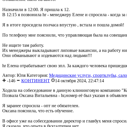
Назначили в 12:00. Я пришла к 12.
В 12:15 я позвонила hr - менеджеру Елене и спросила - когда 
Я в итоге просидела полчаса впустую , встала и пошла домой!
По телефону мне пояснили, что управляющая была на совещании
Не ищите там работу.
Их менеджеры выкладывают липовые вакансии, а на работу ник
Они обманывают и издеваются над людьми!!!
hr Елена отрабатывает свою зпл. За каждого человека пришедше
Автор: Юля
Категория:
Медицинские услуги, спортклубы, сал
-146
КОНТИНЕНТ
14 октября 2024, 22:47:14
Ходила на собеседование в данную клининговую компанию "Ко
Позвала Оксана Витальевна - hr,номер её был указан в объявле
Я заранее спросила - опт не обязателен.
Оксана пояснила, что есть обучение.
В офисе уже на собеседовании директор и главбух меня спроси
Я сказала, что опыта в бухгалтерии нет.