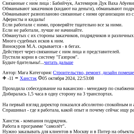
Связанные с ним лица : Бабийчук, Актемиров Дук Ваха Абуевич
Обманывают заказчиков (кидают на деньги), обманывают подря
Обманывают разнопланово связанные с ними организации из с
Аферисты и кидалы!
Если работали с ними, проверяйте тщательно все за ними.
Если не работали, лучше не начинайте.
Обманутых с их стороны заказчиков, подрядчиков и различных 
Много судебных исков к ним.
Винокуров М.А. скрывается - в бегах.
Действует через связанные с ним лица и представителей.
Пустили корни в систему "Газпром".
Будьте бдительны!...
читать дальше
Автор: Мага
Категория:
Строительство, ремонт, дизайн помещ
-11
Ханстэк
05 октября 2024, 22:53:08
Проходила собеседование на вакансию - менеджер по снабжен
Добиралась 1,5 часа в одну сторону на 3 транспортах.
На первый взгляд директор показался абсолютно спокойным и 
Спрашивал - где я работала, какой опыт и почему сейчас ищу ра
Ханстэк - компания подрядчик.
Работа в программе "самолёт".
Нужно заказывать для клиентов в Москву и в Питер на объекты 