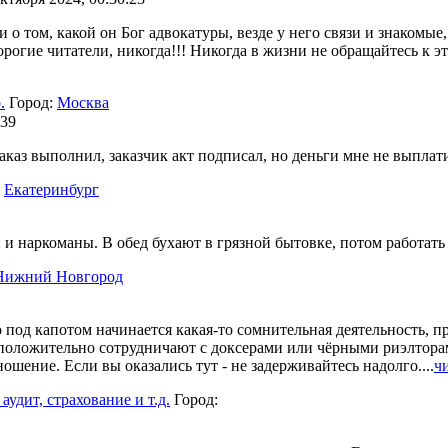
 том, какой он Бог адвокатуры, везде у него связи и знакомые
 дорогие читатели, никогда!!! Никогда в жизни не обращайтес
.
Город:
Москва
:39
аз выполнил, заказчик акт подписал, но деньги мне не выплатил
:
Екатеринбург
и наркоманы. В обед бухают в грязной бытовке, потом работать 
Нижний Новгород
 под капотом начинается какая-то сомнительная деятельность,
положительно сотрудничают с доксерами или чёрными риэлторам
ошение. Если вы оказались тут - не задерживайтесь надолго....
ч
удит, страхование и т.д.
Город: