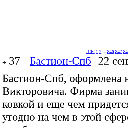
-10<
1
2
...
846
847
84
37
Бастион-Спб
22 сен
Бастион-Спб, оформлена 
Викторовича. Фирма заним
ковкой и еще чем придется
угодно на чем в этой сфер