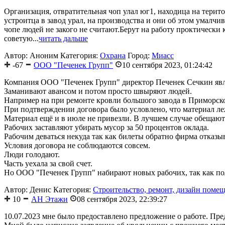
Организация, отвратительная чоп улал юг1, находица на терито
устроитца в завод урал, на производства и они об этом умалчи
чопе людей не закого не считают.Берут на работу проктически 
советую...
читать дальше
Автор: Аноним
Категория:
Охрана
Город:
Миасс
-67
ООО "Печенек Групп"
10 сентября 2023, 01:24:42
Компания ООО "Печенек Групп" директор Печенек Сечкин явл
Заманивают авансом и потом просто швыряют людей.
Например на при ремонте кровли большого завода в Приморско
При подтверждении договора было условлено, что материал ле
Материал ещё и в июле не привезли. В лучшем случае обещают
Рабочих заставляют убирать мусор за 50 процентов оклада.
Рабочим деваться некуда так как билеты обратно фирма отказыв
Условия договора не соблюдаются совсем.
Люди голодают.
Часть уехала за свой счет.
Но ООО "Печенек Групп" набирают новых рабочих, так как пол
Автор: Денис
Категория:
Строительство, ремонт, дизайн поме
10
АН Этажи
08 сентября 2023, 22:39:27
10.07.2023 мне было предоставлено предложение о работе. Пре