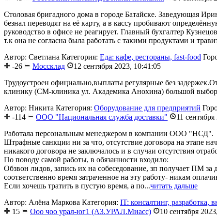
Столовая бригадного дома в городе Батайске. Заведующая Ирин
безнал переводят на её карту, а в кассу пробивают определён
руководство в офисе не реагирует. Главный бухгалтер Кузнецо
т.к она не согласна была работать с такими продуктами и трав
Автор: Светлана
Категория:
Еда: кафе, рестораны, fast-food
Гор
-26
Моссклад
12 сентября 2023, 10:41:05
Трудоустроен официально,выплаты регулярные без задержек.От
клинику (СМ-клиника ул. Академика Анохина) большой выбор кли
Автор: Никита
Категория:
Оборудование для предприятий
Гор
-114
ООО "Национальная служба доставки"
11 сентября 
Работала персональным менеджером в компании ООО "НСД".
Штрафные санкции ни за что, отсутствие договора на этапе нач
никакого договора не заключалось и в случаи отсутствия отраб
По поводу самой работы, в обязанности входило:
Обзвон лидов, запись их на собеседование, зп получает ПМ за
соответственно время затраченное на эту работу- никам оплачив
Если хочешь тратить в пустую время, а по...
читать дальше
Автор: Алёна Маркова
Категория:
IT: консалтинг, разработка, 
15
Ооо чоо урал-юг1 (АЗ.УРАЛ.Миасс)
10 сентября 2023,