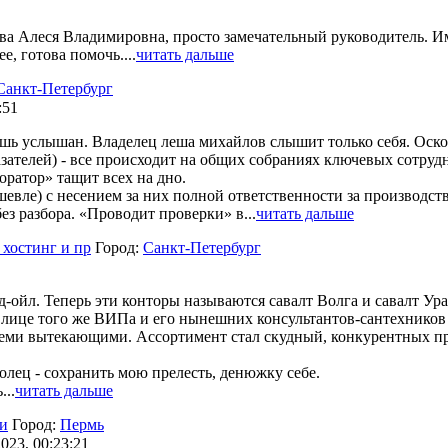
 Алеся Владимировна, просто замечательный руководитель. Име
, готова помочь....
читать дальше
Санкт-Петербург
:51
ешь услышан. Владелец леша михайлов слышит только себя. Оско
азателей) - все происходит на общих собраниях ключевых сотрудни
торатор» тащит всех на дно.
евле) с несением за них полной ответственности за производст
без разбора. «Проводит проверки» в...
читать дальше
, хостинг и пр
Город:
Санкт-Петербург
-ойл. Теперь эти конторы называются савалт Волга и савалт Ура
 лице того же ВИПа и его нынешних консультантов-сантехников 
всеми вытекающими. Ассортимент стал скудный, конкурентных 
олец - сохранить мою прелесть, денюжку себе.
...
читать дальше
ки
Город:
Пермь
023, 00:23:21