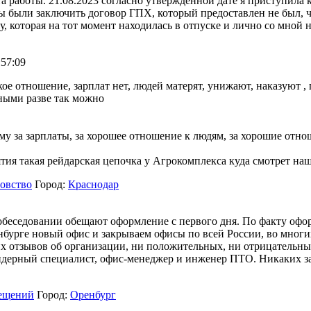
а работы. 21.08.2023 согласно утвержденной дате я приступила
ны были заключить договор ГПХ, который предоставлен не был, ч
 которая на тот момент находилась в отпуске и лично со мной ни
:57:09
кое отношение, зарплат нет, людей матерят, унижают, наказуют ,
ными разве так можно
 за зарплаты, за хорошее отношение к людям, за хорошие отн
ия такая рейдарская цепочка у Агрокомплекса куда смотрет наш
ловство
Город:
Краснодар
собеседовании обещают оформление с первого дня. По факту оформ
нбурге новый офис и закрываем офисы по всей России, во многих
их отзывов об организации, ни положительных, ни отрицательн
ендерный специалист, офис-менеджер и инженер ПТО. Никаких за
мещений
Город:
Оренбург