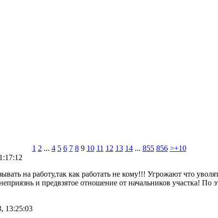
1
2
...
4
5
6
7
8
9
10
11
12
13
14
...
855
856
>+10
1:17:12
вать на работу,так как работать не кому!!! Угрожают что уволя
неприязнь и предвзятое отношение от начальников участка! По это
, 13:25:03