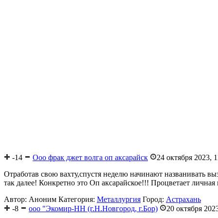
-14
Ооо фрак джет волга оп аксарайск
24 октября 2023, 1
Отработав свою вахту,спустя неделю начинают названивать вызы
так далее! Конкретно это Оп аксарайское!!! Процветает личная 
Автор: Аноним
Категория:
Металлургия
Город:
Астрахань
-8
ооо "Экомир-НН (г.Н.Новгород, г.Бор)
20 октября 2023