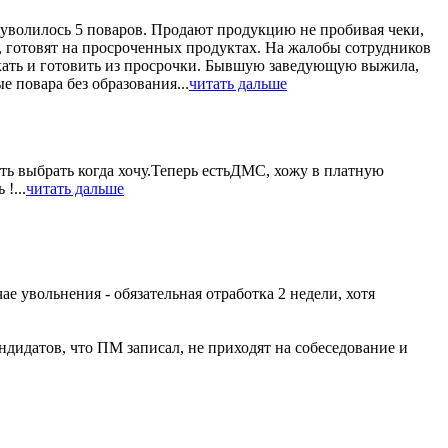
ы уволилось 5 поваров. Продают продукцию не пробивая чеки,
с, готовят на просроченных продуктах. На жалобы сотрудников
ускать и готовить из просрочки. Бывшую заведующую выжила,
 повара без образования...
читать дальше
ть выбрать когда хочу.Теперь естьДМС, хожу в платную
!...
читать дальше
е увольнения - обязательная отработка 2 недели, хотя
ндидатов, что ПМ записал, не приходят на собеседование и