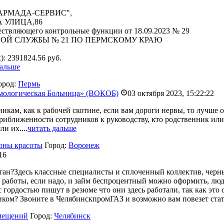
АРМАДА-СЕРВИС",
А УЛИЦА,86
ществляющего контрольные функции от 18.09.2023 № 29
Й СЛУЖБЫ № 21 ПО ПЕРМСКОМУ КРАЮ
: 2391824.56 руб.
дальше
ород:
Пермь
мологическая Больница» (ВОКОБ)
03 октября 2023, 15:22:22
никам, как к рабочей скотине, если вам дороги нервы, то лучше
риближенности сотрудников к руководству, кто родственник или д
и их....
читать дальше
лоны красоты
Город:
Воронеж
16
тан?Здесь классные специалисты и сплоченный коллектив, черны
ик работы, если надо, и займ беспроцентный можно оформить, л
 гордостью пишут в резюме что они здесь работали, так как это
ом? Звоните в ЧелябинскпромГАЗ и возможно вам повезет стать
омещений
Город:
Челябинск