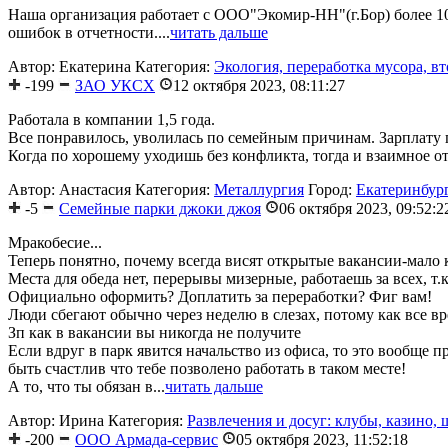
Наша организация работает с ООО"Экомир-НН"(г.Бор) более 10 л
ошибок в отчетности....
читать дальше
Автор: Екатерина
Категория:
Экология, переработка мусора, в
-199
ЗАО УКСХ
12 октября 2023, 08:11:27
Работала в компании 1,5 года.
Все понравилось, уволилась по семейным причинам. Зарплату 
Когда по хорошему уходишь без конфликта, тогда и взаимное от
Автор: Анастасия
Категория:
Металлургия
Город:
Екатеринбур
-5
Семейные парки джоки джоя
06 октября 2023, 09:52:2
Мракобесие...
Теперь понятно, почему всегда висят открытые вакансии-мало 
Места для обеда нет, перерывы мизерные, работаешь за всех, т.к
Официально оформить? Доплатить за переработки? Фиг вам!
Люди сбегают обычно через неделю в слезах, потому как все в
Зп как в вакансии вы никогда не получите
Если вдруг в парк явится начальство из офиса, то это вообще 
быть счастлив что тебе позволено работать в таком месте!
А то, что ты обязан в...
читать дальше
Автор: Ирина
Категория:
Развлечения и досуг: клубы, казино, 
-200
ООО Армада-сервис
05 октября 2023, 11:52:18