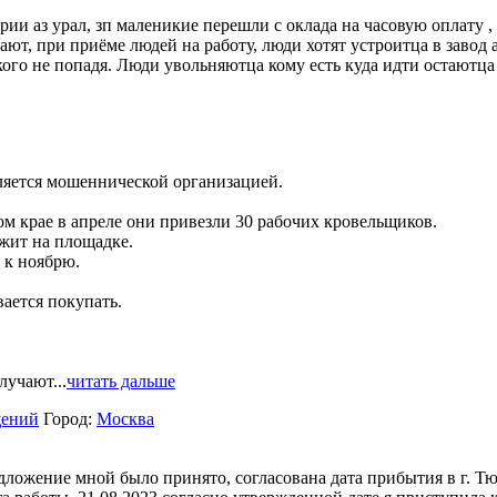
рии аз урал, зп маленикие перешли с оклада на часовую оплату ,
вают, при приёме людей на работу, люди хотят устроитца в завод
кого не попадя. Люди увольняютца кому есть куда идти остаютца 
яется мошеннической организацией.
м крае в апреле они привезли 30 рабочих кровельщиков.
жит на площадке.
 к ноябрю.
ается покупать.
учают...
читать дальше
щений
Город:
Москва
дложение мной было принято, согласована дата прибытия в г. Т