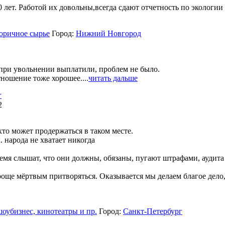
ет. Работой их довольны,всегда сдают отчетность по экологии в
торичное сырье
Город:
Нижний Новгород
при увольнении выплатили, проблем не было.
ношение тоже хорошее....
читать дальше
г
2
кто может продержаться в таком месте.
. народа не хватает никогда
ремя слышат, что они должны, обязаны, пугают штрафами, аудита
проще мёртвым притворяться. Оказывается мы делаем благое дело,
шоубизнес, кинотеатры и пр.
Город:
Санкт-Петербург