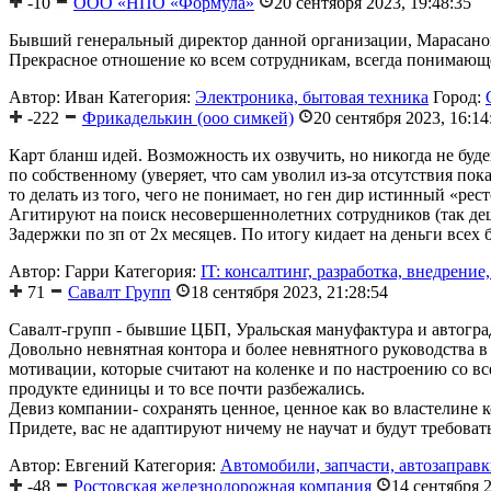
-10
ООО «НПО «Формула»
20 сентября 2023, 19:48:35
Бывший генеральный директор данной организации, Марасанова
Прекрасное отношение ко всем сотрудникам, всегда понимающее
Автор: Иван
Категория:
Электроника, бытовая техника
Город:
-222
Фрикаделькин (ооо симкей)
20 сентября 2023, 16:14
Карт бланш идей. Возможность их озвучить, но никогда не буд
по собственному (уверяет, что сам уволил из-за отсутствия пок
то делать из того, чего не понимает, но ген дир истинный «рес
Агитируют на поиск несовершеннолетних сотрудников (так деш
Задержки по зп от 2х месяцев. По итогу кидает на деньги всех 
Автор: Гарри
Категория:
IT: консалтинг, разработка, внедрение
71
Савалт Групп
18 сентября 2023, 21:28:54
Савалт-групп - бывшие ЦБП, Уральская мануфактура и автоград
Довольно невнятная контора и более невнятного руководства в
мотивации, которые считают на коленке и по настроению со 
продукте единицы и то все почти разбежались.
Девиз компании- сохранять ценное, ценное как во властелине к
Придете, вас не адаптируют ничему не научат и будут требовать
Автор: Евгений
Категория:
Автомобили, запчасти, автозаправ
-48
Ростовская железнодорожная компания
14 сентября 2