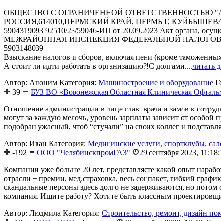
ОБЩЕСТВО С ОГРАНИЧЕННОЙ ОТВЕТСТВЕННОСТЬЮ "
РОССИЯ,614010,ПЕРМСКИЙ КРАЙ, ПЕРМЬ Г, КУЙБЫШЕВ
5904319093 92510/23/59046-ИП от 20.09.2023 Акт органа, осу
МЕЖРАЙОННАЯ ИНСПЕКЦИЯ ФЕДЕРАЛЬНОЙ НАЛОГОВО
5903148039
Взыскание налогов и сборов, включая пени (кроме таможенных)
А стоит ли идти работать в организацию?!С долгами....
читать 
Автор: Аноним
Категория:
Машиностроение и оборудование
Г
39
БУЗ ВО «Воронежская Областная Клиническая Офталь
Отношение администрации в лице глав. врача и замов к сотруд
могут за каждую мелочь, уровень зарплаты зависит от особой п
подобран ужасный, чтоб “стучали” на своих коллег и подставлял
Автор: Иван
Категория:
Медицинские услуги, спортклубы, са
-192
ООО "ЧелябинскпромГАЗ"
29 сентября 2023, 11:18:
Компании уже больше 20 лет, представляете какой опыт нарабо
отрасли + премии, мед.страховка, весь соцпакет, гибкий граф
скандальные персоны здесь долго не задерживаются, но потом с
компания. Ищите работу? Хотите быть классным проектировщик
Автор: Людмила
Категория:
Строительство, ремонт, дизайн п