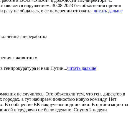
 к работе в ООО «Этажи» в должности HR-директора. С
то является нарушением. 30.08.2023 без объяснения причин
 разу не общалась, о ее намерении отозвать...
читать дальше
 полнейшая переработка
ошения к животным
а генпрокуратура и наш Путин...
читать дальше
ления не случилось. Это объясняли тем, что ген. директор в
 городах, а тут набираем полностью новую команду. Нет
ых. В сообществе ВК накручены подписчики. В организацию за
писей в трудовую не было сделано. Спустя 2 недели