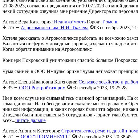
Мной было написано заявление об увольнении с прежнего мест
21.08.2023, согласно предложения от 10.07.2023 со мной долж
некий сотрудник озвучила мне решение Директора по персоналу,
Автор: Вера
Категория:
Недвижимость
Город:
Тюмень
-75
Агрокомплекс им. Н.И. Ткачева
03 сентября 2023, 21
Хотела рассказать о Агрокомплексе работать не возможно хамс
Валяються по фермам доходные коровы, издеваются над живот
Когда обратят внимание на Агрокомплекс
Концерн Покровский уничтожили спасибо большое Покровскому
Чума свиней в ООО Импульс брихня чумы нет захват предприят
Автор: Елена Ивановна
Категория:
Сельское хозяйство и рыбо
35
ООО Ростройгазпром
03 сентября 2023, 19:25:28
Ни в коем случае не связывайтесь с данной организацией. На 
командировке. На собеседовании сказали: мы открываем в Оре
никакой информации, в каких городах были эти офисы, никак
2 недели были приглашены 5 сотрудников - юрист, глав.бух, т
всех...
читать дальше
Автор: Аноним
Категория:
Строительство, ремонт, дизайн по
-71
ООО "ПРОМИНБУРГ"
02 сентября 2023, 20:38:45