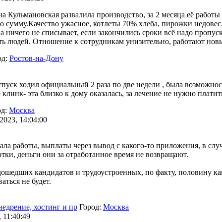
а Кульмановская развалила производство, за 2 месяца её работ
ную сумму.Качество ужасное, котлеты 70% хлеба, пирожки недове
ва ничего не списывает, если закончились сроки всё надо проп
ить людей. Отношение к сотрудникам унизительно, работают новые
од:
Ростов-на-Дону
пуск ходил официальный 2 раза по две недели , была возможнос
нк- эта близко к дому оказалась, за лечение не нужно платить 
од:
Москва
2023, 14:04:00
ала работы, выплаты через вывод с какого-то приложения, в случа
отки, деньги они за отработанное время не возвращают.
 дошедших кандидатов и трудоустроенных, по факту, половину ка
аться не будет.
внедрение, хостинг и пр
Город:
Москва
 11:40:49