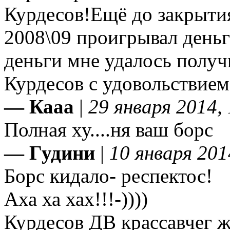
Курдесов!Ещё до закрытия
2008\09 проигрывал деньг
деньги мне удалось получи
Курдесов с удовольствием 
— Кааа
|
29 января 2014,
Полная ху....ня ваш борс
— Гудини
|
10 января 201
Борс кидало- респектос!
Аха ха хах!!!-))))
Курдесов ДВ крассавчег 